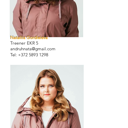
Nataliia Gordieieva
Treener EKR 5
andruhnata@gmail.com
Tel:
+372 5893 1298