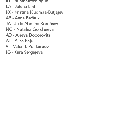
RT - Rühmatreeningud
LA - Jelena Lint
KK - Kristina Kiudmaa-Butjajev
AP - Anna Perštuk
JA - Julia Abolina-Kornõsev
NG - Nataliia Gordieieva
AD - Alesya Doborovits
AL - Alisa Paju
VI - Valeri I. Polikarpov
KS - Kiira Sergejeva