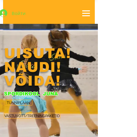
Войти
UISUTA!
NAUDI!
VÕIDA!
SPORDIKOOL JUNA
TUNNIPLAAN
VASTUVÕTT/TREENINGPAKETID