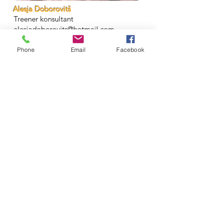
Alesja Doborovitš
Treener konsultant
alesjadoborovits@hotmail.com
Tel:
+37255977893
Phone
Email
Facebook
Kira Sergejeva
Balett