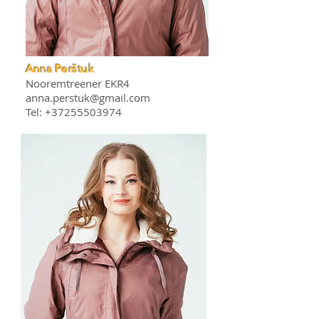
Anna
Perštuk
Nooremtreener EKR4
anna.perstuk@gmail.com
Tel:
+37255503974