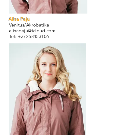
Alisa Paju
Venitus/Akrobatika
alisapaju@icloud.com
Tel:
+37258453106