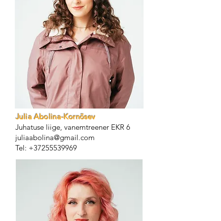
Julia Abolina-Kornõsev
Juhatuse liige, vanemtreener EKR 6
juliaabolina@gmail.com
Tel:
+37255539969